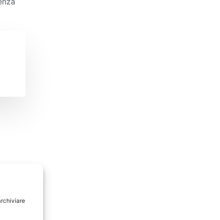
ienza
archiviare