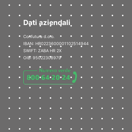
Dati aziendali
Confutura d.o.o.
IBAN: HR0223600001102514944
SWIFT: ZABA HR 2X
OIB: 95022308979