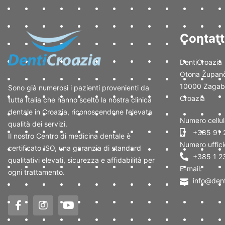
Contatt
DentiCroazia
Otona Županč
10000 Zagab
Sono già numerosi i pazienti provenienti da
Croazia
tutta Italia che hanno scelto la nostra clinica
dentale in Croazia, riconoscendone l’elevata
Numero cellul
qualità dei servizi.
+385 91 
Il nostro Centro di medicina dentale è
Numero uffici
certificato ISO, una garanzia di standard
+385 1 2
qualitativi elevati, sicurezza e affidabilità per
E-mail:
ogni trattamento.
info@dent