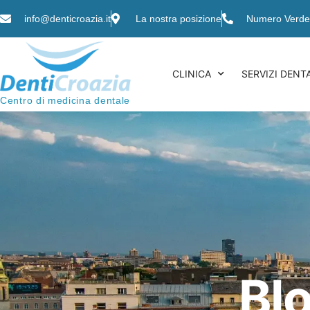
info@denticroazia.it
La nostra posizione
Numero Verde
CLINICA
SERVIZI DENTA
Centro di medicina dentale
Bl