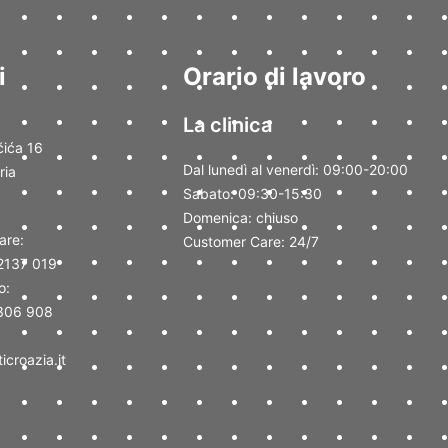
i
Orario di lavoro
La clinica
ića 16
Dal lunedì al venerdì: 09:00-20:00
ria
Sabato: 09:30-15:30
Domenica: chiuso
are:
Customer Care: 24/7
2137 019
o:
306 908
icroazia.it