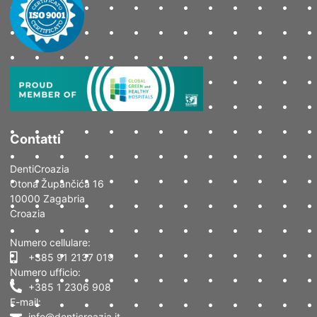
Contatti
DentiCroazia
Otona Župančića 16
10000 Zagabria
Croazia
Numero cellulare:
+385 91 2137 019
Numero ufficio:
+385 1 2306 908
E-mail:
info@denticroazia.it