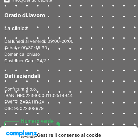
Orario di lavoro
La clinica
Dal lunedì al venerdì: 09:00-20:00
Sabato: 09:30-15:30
Domenica: chiuso
Customer Care: 24/7
Dati aziendali
Confutura d.o.o.
IBAN: HR0223600001102514944
SWIFT: ZABA HR 2X
OIB: 95022308979
Gestire il consenso ai cookie