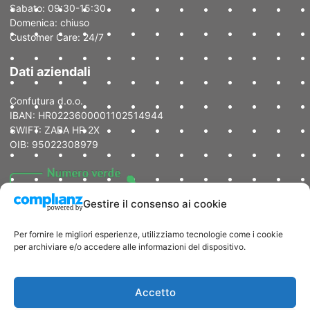
Sabato: 09:30-15:30
Domenica: chiuso
Customer Care: 24/7
Dati aziendali
Confutura d.o.o.
IBAN: HR0223600001102514944
SWIFT: ZABA HR 2X
OIB: 95022308979
Gestire il consenso ai cookie
Per fornire le migliori esperienze, utilizziamo tecnologie come i cookie
per archiviare e/o accedere alle informazioni del dispositivo.
Copyright © 2024 DentiCroazia
|
Dichiarazione della privacy
|
Dichiarazione Cookie |
Politica della Qualità |
Termini e Condizioni
Accetto
d’Uso