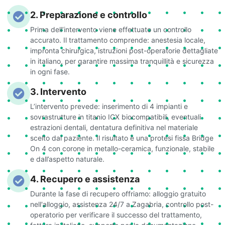
2. Preparazione e controllo
Prima dell’intervento viene effettuato un controllo
accurato. Il trattamento comprende: anestesia locale,
impronta chirurgica, istruzioni post-operatorie dettagliate
in italiano, per garantire massima tranquillità e sicurezza
in ogni fase.
3. Intervento
L’intervento prevede: inserimento di 4 impianti e
sovrastrutture in titanio ICX biocompatibili, eventuali
estrazioni dentali, dentatura definitiva nel materiale
scelto dal paziente. Il risultato è una protesi fissa Bridge
On 4 con corone in metallo-ceramica, funzionale, stabile
e dall’aspetto naturale.
4. Recupero e assistenza
Durante la fase di recupero offriamo: alloggio gratuito
nell'alloggio, assistenza 24/7 a Zagabria, controllo post-
operatorio per verificare il successo del trattamento,