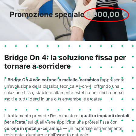
Promozione speciale
5.900,00 €
Bridge On 4: la soluzione fissa per
tornare a sorridere
Il
Bridge On 4 con corone in metallo-ceramica
rappresenta
un’evoluzione della classica tecnica All-on-4, offrendo una
soluzione fissa, stabile e altamente estetica per chi ha perso
molti o tutti i denti in una o in entrambe le arcate.
Il trattamento prevede l’inserimento di
quattro impianti dentali
per arcata
, sui quali viene applicata una protesi fissa con
corone in metallo-ceramica
— un materiale estremamente
resistente, duraturo e dall’aspetto naturale.