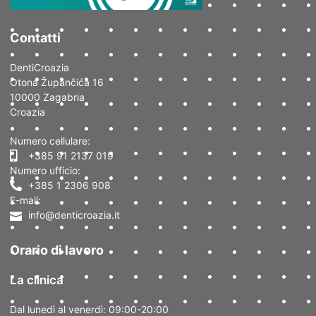
Contatti
DentiCroazia
Otona Župančića 16
10000 Zagabria
Croazia
Numero cellulare:
+385 91 2137 019
Numero ufficio:
+385 1 2306 908
E-mail:
info@denticroazia.it
Orario di lavoro
La clinica
Dal lunedì al venerdì: 09:00-20:00