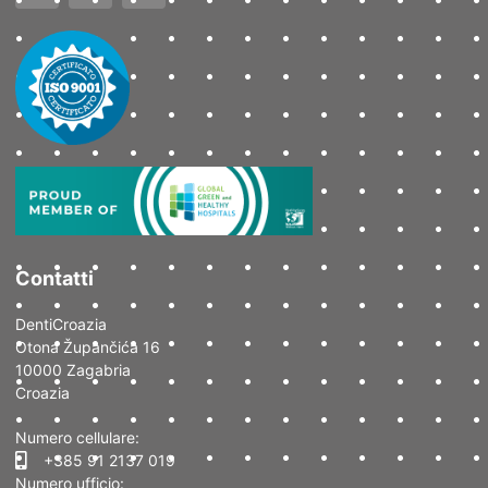
Contatti
DentiCroazia
Otona Župančića 16
10000 Zagabria
Croazia
Numero cellulare:
+385 91 2137 019
Numero ufficio: