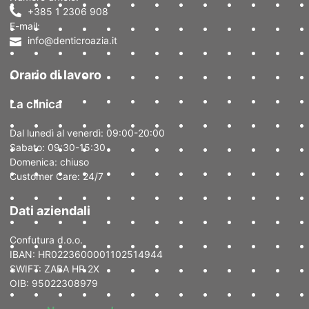
+385 1 2306 908
E-mail:
info@denticroazia.it
Orario di lavoro
La clinica
Dal lunedì al venerdì: 09:00-20:00
Sabato: 09:30-15:30
Domenica: chiuso
Customer Care: 24/7
Dati aziendali
Confutura d.o.o.
IBAN: HR0223600001102514944
SWIFT: ZABA HR 2X
OIB: 95022308979