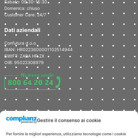
Sabato: 09:30-15:30
Domenica: chiuso
Customer Care: 24/7
Dati aziendali
Confutura d.o.o.
IBAN: HR0223600001102514944
SWIFT: ZABA HR 2X
OIB: 95022308979
Gestire il consenso ai cookie
Copyright © 2024 DentiCroazia
|
Dichiarazione della privacy
|
Dichiarazione Cookie |
Politica della Qualità |
Termini e Condizioni
d’Uso
Per fornire le migliori esperienze, utilizziamo tecnologie come i cookie