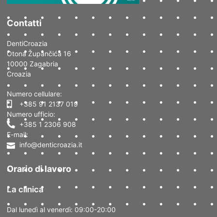
Contatti
DentiCroazia
Otona Župančića 16
10000 Zagabria
Croazia
Numero cellulare:
+385 91 2137 019
Numero ufficio:
+385 1 2306 908
E-mail:
info@denticroazia.it
Orario di lavoro
La clinica
Dal lunedì al venerdì: 09:00-20:00